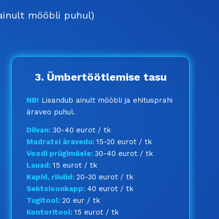
inult mööbli puhul)
3. Ümbertöötlemise tasu
NB!
Lisandub ainult mööbli ja ehitusprahi
äraveo puhul.
Diivan:
30-40 eurot / tk
Madratsi äravedu:
15-20 eurot / tk
Voodi prügimäele:
30-40 eurot / tk
Lauad:
15 eurot / tk
Kapid, riiulid:
20-30 eurot / tk
Sektsioonkapp:
40 eurot / tk
Tugitool:
20 eur / tk
Kontoritool:
15 eurot / tk