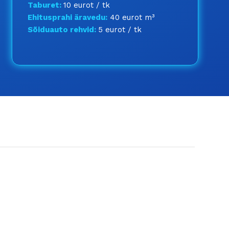
Taburet:
10 eurot / tk
Ehitusprahi äravedu:
40 eurot m³
Sõiduauto rehvid:
5 eurot / tk