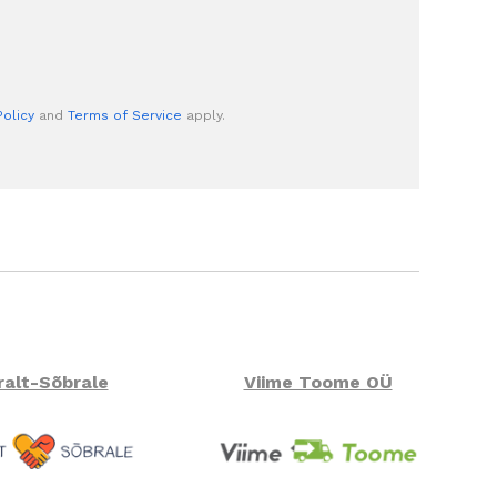
ng to communicate with Google
 not able to submit the contact
oad the page and also check your
nnection.
Policy
and
Terms of Service
apply.
ralt-Sõbrale
Viime Toome OÜ