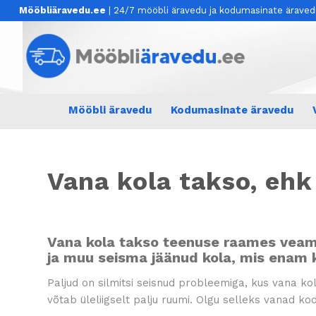
Mööbliäravedu.ee
| 24/7 mööbli äravedu ja kodumasinate ärave
Mööbli äravedu
Kodumasinate äravedu
Vana kola takso, ehk
Vana kola takso teenuse raames veam
ja muu seisma jäänud kola, mis enam k
Paljud on silmitsi seisnud probleemiga, kus vana ko
võtab üleliigselt palju ruumi. Olgu selleks vanad 