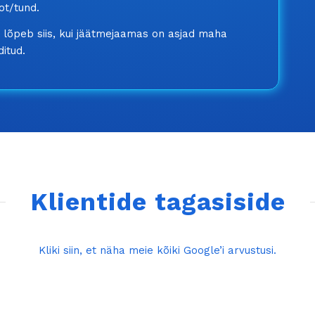
ot/tund.
 lõpeb siis, kui jäätmejaamas on asjad maha
ditud.
Klientide tagasiside
Kliki siin, et näha meie kõiki Google’i arvustusi.