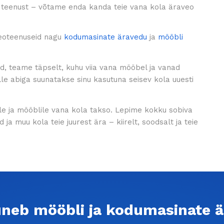
teenust – võtame enda kanda teie vana kola äraveo
eoteenuseid nagu
kodumasinate äravedu
ja
mööbli
d, teame täpselt, kuhu viia vana mööbel ja vanad
le abiga suunatakse sinu kasutuna seisev kola uuesti
ale ja mööblile vana kola takso. Lepime kokku sobiva
ja muu kola teie juurest ära – kiirelt, soodsalt ja teie
uneb mööbli ja kodumasinate ä