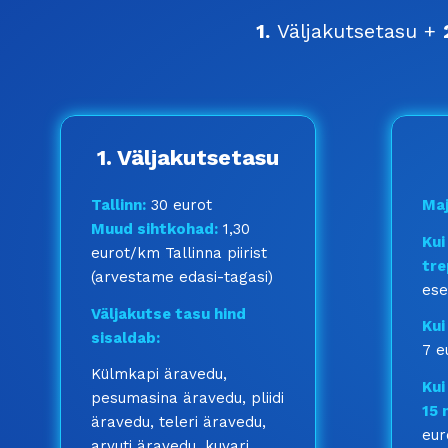
1.
Väljakutsetasu +
1. Väljakutsetasu
Tallinn:
30 eurot
Maj
Muud sihtkohad:
1,30
Kui
eurot/km Tallinna piirist
tre
(arvestame edasi-tagasi)
ese
Väljakutse tasu hind
Kui
sisaldab:
7 e
Külmkapi äravedu,
Kui
pesumasina äravedu, pliidi
15 
äravedu, teleri äravedu,
eur
arvuti äravedu, kuvari