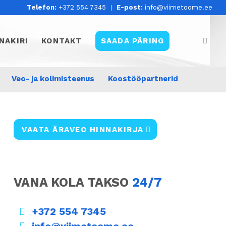
Telefon:
+372 554 7345
E-post:
info@viimetoome.ee
NAKIRI
KONTAKT
SAADA PÄRING
Veo- ja kolimisteenus
Koostööpartnerid
VAATA ÄRAVEO HINNAKIRJA
VANA KOLA TAKSO
24/7
+372 554 7345