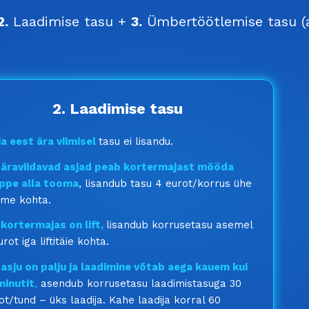
2.
Laadimise tasu +
3.
Ümbertöötlemise tasu (a
2. Laadimise tasu
a eest ära viimisel
tasu ei lisandu.
 äraviidavad asjad peab kortermajast mööda
ppe alla tooma
, lisandub tasu 4 eurot/korrus ühe
me kohta.
 kortermajas on lift,
lisandub korrusetasu asemel
urot iga liftitäie kohta.
 asju on palju ja laadimine võtab aega kauem kui
minutit
,
asendub korrusetasu laadimistasuga 30
ot/tund – üks laadija. Kahe laadija korral 60