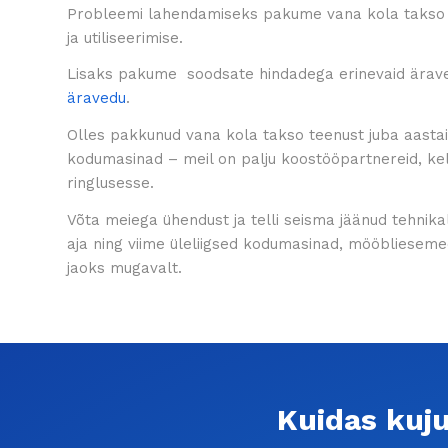
Probleemi lahendamiseks pakume vana kola takso 
ja utiliseerimise.
Lisaks pakume soodsate hindadega erinevaid ärav
äravedu
.
Olles pakkunud vana kola takso teenust juba aastai
kodumasinad – meil on palju koostööpartnereid, kel
ringlusesse.
Võta meiega ühendust ja telli seisma jäänud tehnik
aja ning viime üleliigsed kodumasinad, mööbliesemed 
jaoks mugavalt.
Kuidas kuj