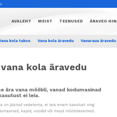
du
AVALEHT
MEIST
TEENUSED
ÄRAVEO HIN
Vana kola takso
Vana kola äravedu
Vanaraua äravedu
 vana kola äravedu
e ära vana mööbli, vanad kodumasinad
asutust ei leia.
la on jäänud vedelema, ei leia enam kasutust ning
kodumasinad, kapid, voodid või muud mööbliesemed.