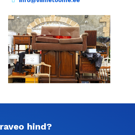
info@viimetoome.ee
Mööbliäravedu.ee
raveo hind?