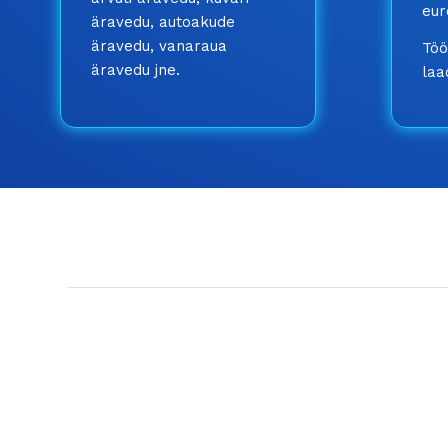
eur
äravedu, autoakude
äravedu, vanaraua
Töö
äravedu jne.
laa