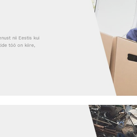
nust nii Eestis kui
ide töö on kiire,