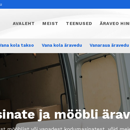
du
AVALEHT
MEIST
TEENUSED
ÄRAVEO HIN
Vana kola takso
Vana kola äravedu
Vanaraua äravedu
inate ja mööbli ära
ast mööblist või vanadest kodumasinatest, võid meie