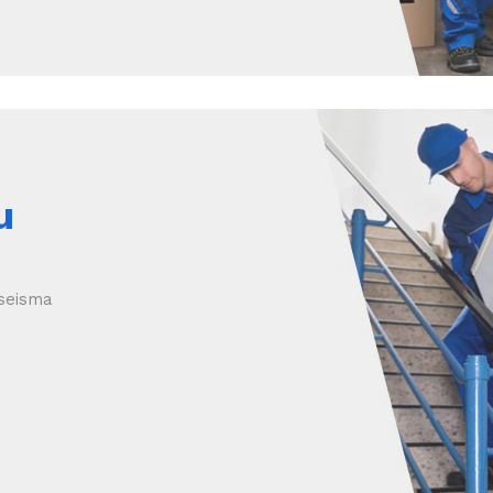
u
 seisma