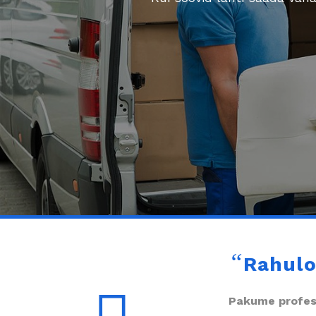
“
Rahulo
Pakume profess