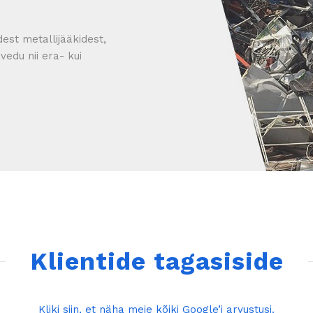
est metallijääkidest,
edu nii era- kui
Klientide tagasiside
Kliki siin, et näha meie kõiki Google’i arvustusi.