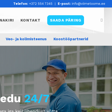
Telefon:
+372 554 7345
E-post:
info@viimetoome.ee
NAKIRI
KONTAKT
SAADA PÄRING
Veo- ja kolimisteenus
Koostööpartnerid
vedu
24/7
ga iga kell ühendust võtta.