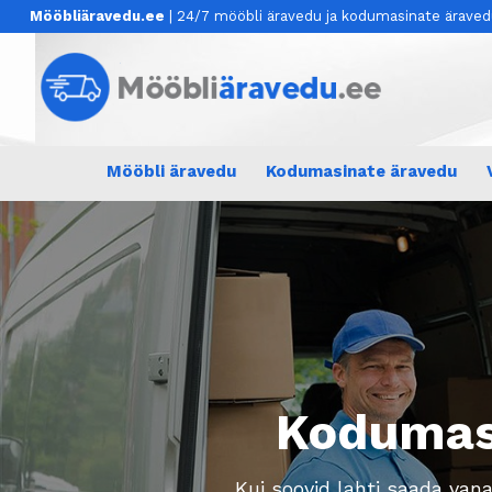
Mööbliäravedu.ee
| 24/7 mööbli äravedu ja kodumasinate ärave
Mööbli äravedu
Kodumasinate äravedu
Kodumas
Kui soovid lahti saada van