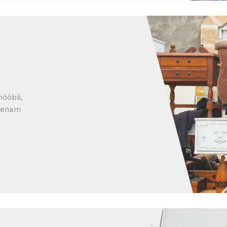
ööbli,
s enam