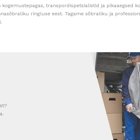
n kogemustepagas, transpordispetsialistid ja pikaaegsed ko
nasõbraliku ringluse eest. Tagame sõbraliku ja profession
.
st?
a.