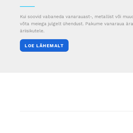
Kui soovid vabaneda vanarauast-, metallist või muud
võta meiega julgelt ühendust. Pakume vanaraua ärav
äriisikutele.
LOE LÄHEMALT