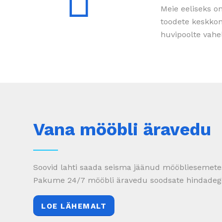
Meie eeliseks o
toodete keskkon
huvipoolte vahel
Vana mööbli äravedu
Soovid lahti saada seisma jäänud mööbliesemete
Pakume 24/7 mööbli äravedu soodsate hindadeg
LOE LÄHEMALT