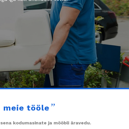
”
 meie tööle
nusena kodumasinate ja mööbli äravedu.