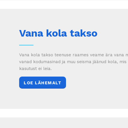
Vana kola takso
Vana kola takso teenuse raames veame ära vana m
vanad kodumasinad ja muu seisma jäänud kola, mi
kasutust ei leia.
LOE LÄHEMALT